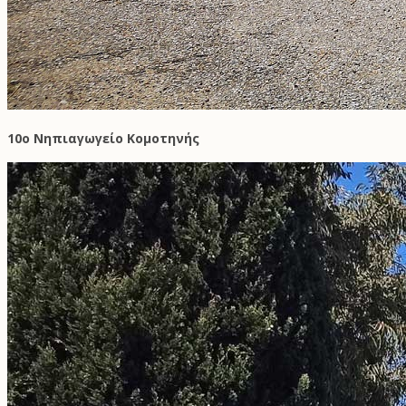
10ο Νηπιαγωγείο Κομοτηνής