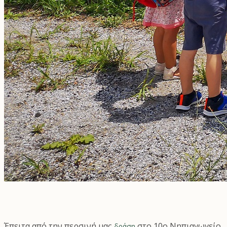
Έπειτα από την περσινή μας
στο 10ο Νηπιαγωγείο
δράση