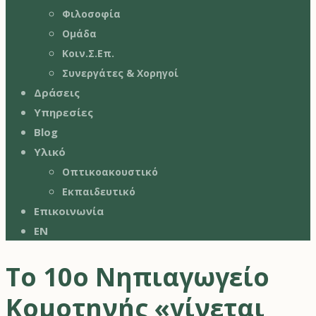
Φιλοσοφία
Ομάδα
Κοιν.Σ.Επ.
Συνεργάτες & Χορηγοί
Δράσεις
Υπηρεσίες
Blog
Υλικό
Οπτικοακουστικό
Εκπαιδευτικό
Επικοινωνία
EN
Το 10ο Νηπιαγωγείο
Κομοτηνής «γίνεται